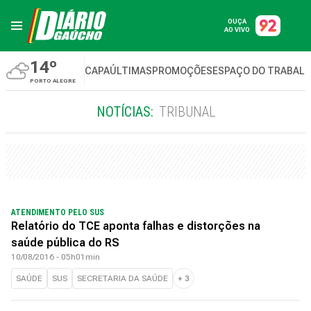
OUÇA
AO VIVO
14º
CAPA
ÚLTIMAS
PROMOÇÕES
ESPAÇO DO TRABAL
PORTO ALEGRE
NOTÍCIAS:
TRIBUNAL
ATENDIMENTO PELO SUS
Relatório do TCE aponta falhas e distorções na
saúde pública do RS
10/08/2016 - 05h01min
SAÚDE
SUS
SECRETARIA DA SAÚDE
+
3