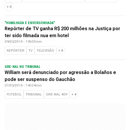
+
6
"HUMILHADA E ENVERGONHADA"
Repórter de TV ganha R$ 200 milhões na Justiça por
ter sido filmada nua em hotel
09/03/2016 - 19h55min
REPÓRTER
TV
TELEVISÃO
+
8
GRE-NAL NO TRIBUNAL
William será denunciado por agressão a Bolaños e
pode ser suspenso do Gauchão
07/03/2016 - 14h24min
FUTEBOL
TRIBUNAL
GRE-NAL 409
+
4