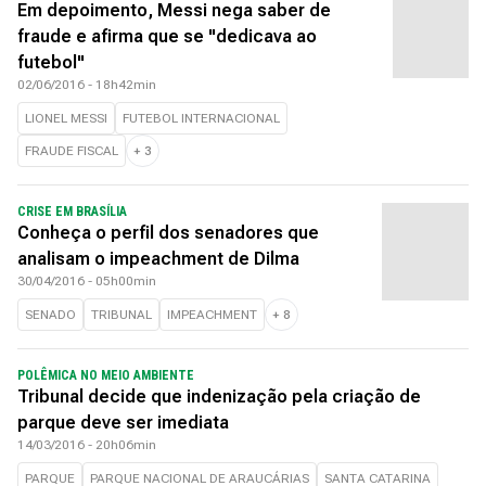
Em depoimento, Messi nega saber de
fraude e afirma que se "dedicava ao
futebol"
02/06/2016 - 18h42min
LIONEL MESSI
FUTEBOL INTERNACIONAL
FRAUDE FISCAL
+
3
CRISE EM BRASÍLIA
Conheça o perfil dos senadores que
analisam o impeachment de Dilma
30/04/2016 - 05h00min
SENADO
TRIBUNAL
IMPEACHMENT
+
8
POLÊMICA NO MEIO AMBIENTE
Tribunal decide que indenização pela criação de
parque deve ser imediata
14/03/2016 - 20h06min
PARQUE
PARQUE NACIONAL DE ARAUCÁRIAS
SANTA CATARINA