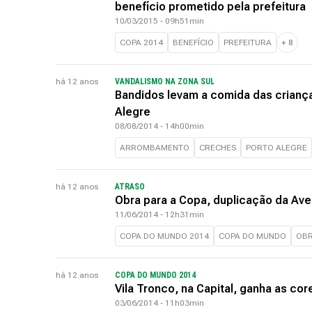
benefício prometido pela prefeitura
10/03/2015 - 09h51min
COPA 2014
BENEFÍCIO
PREFEITURA
+
8
há 12 anos
VANDALISMO NA ZONA SUL
Bandidos levam a comida das criança
Alegre
08/08/2014 - 14h00min
ARROMBAMENTO
CRECHES
PORTO ALEGRE
há 12 anos
ATRASO
Obra para a Copa, duplicação da Aven
11/06/2014 - 12h31min
COPA DO MUNDO 2014
COPA DO MUNDO
OBR
há 12 anos
COPA DO MUNDO 2014
Vila Tronco, na Capital, ganha as cor
03/06/2014 - 11h03min