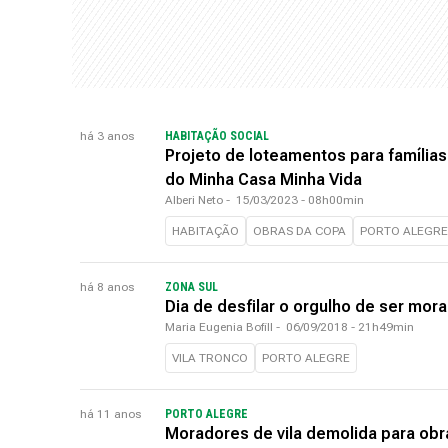
há 3 anos
HABITAÇÃO SOCIAL
Projeto de loteamentos para família
do Minha Casa Minha Vida
Alberi Neto
-
15/03/2023 - 08h00min
HABITAÇÃO
OBRAS DA COPA
PORTO ALEGRE
há 8 anos
ZONA SUL
Dia de desfilar o orgulho de ser mor
Maria Eugenia Bofill
-
06/09/2018 - 21h49min
VILA TRONCO
PORTO ALEGRE
há 11 anos
PORTO ALEGRE
Moradores de vila demolida para ob