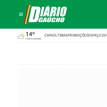
14º
CAPA
ÚLTIMAS
PROMOÇÕES
ESPAÇO DO
PORTO ALEGRE