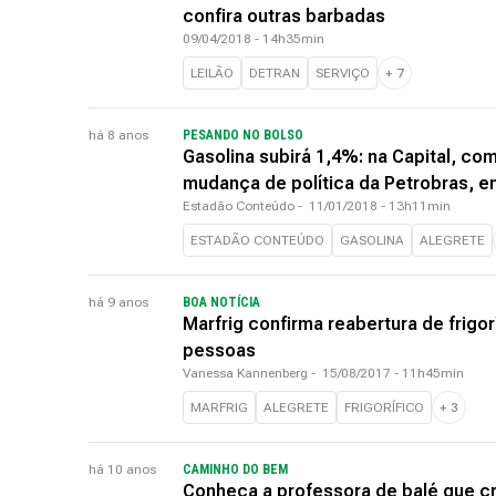
confira outras barbadas
09/04/2018 - 14h35min
LEILÃO
DETRAN
SERVIÇO
+
7
há 8 anos
PESANDO NO BOLSO
Gasolina subirá 1,4%: na Capital, c
mudança de política da Petrobras, e
Estadão Conteúdo
-
11/01/2018 - 13h11min
ESTADÃO CONTEÚDO
GASOLINA
ALEGRETE
há 9 anos
BOA NOTÍCIA
Marfrig confirma reabertura de frigo
pessoas
Vanessa Kannenberg
-
15/08/2017 - 11h45min
MARFRIG
ALEGRETE
FRIGORÍFICO
+
3
há 10 anos
CAMINHO DO BEM
Conheça a professora de balé que cr