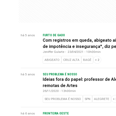
há 5 anos
FURTO DE GADO
Com registros em queda, abigeato ai
de impotência e insegurança", diz p
Jeniffer Gularte
-
23/04/2021 - 10h00min
ABIGEATO
CRUZ ALTA
BAGÉ
+
2
há 5 anos
SEU PROBLEMA É NOSSO
Ideias fora do papel: professor de A
remotas de Artes
26/11/2020 - 13h00min
SEU PROBLEMA É NOSSO
SPN
ALEGRETE
+
há 6 anos
FRONTEIRA OESTE