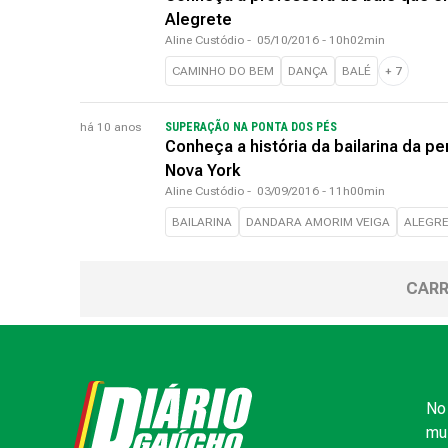
Alegrete
Aline Custódio
-
05/10/2016 - 10h02min
CAMINHO DO BEM
DANÇA
BALÉ
+
7
há 10 anos
SUPERAÇÃO NA PONTA DOS PÉS
Conheça a história da bailarina da pe
Nova York
Aline Custódio
-
03/09/2016 - 11h00min
BAILARINA
DANDARA AMORIM VEIGA
ALEGR
CARR
No 
mui