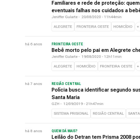
Familiares e rede de proteção: quem
eventuais falhas nos cuidados a beb
Jeniffer Gularte
-
20/08/2020 - 11h44min
ALEGRETE
FRONTEIRA OESTE
HOMICÍDIO
+
há 6 anos
FRONTEIRA OESTE
Bebê morto pelo pai em Alegrete che
Jeniffer Gularte
-
19/08/2020 - 12h11min
ALEGRETE
HOMICÍDIO
FRONTEIRA OESTE
+
há 7 anos
REGIÃO CENTRAL
Polícia busca identificar segundo su
Santa Maria
GZH
-
12/09/2019 - 21h47min
SISTEMA PRISIONAL
REGIÃO CENTRAL
SANTA
há 8 anos
QUEM DÁ MAIS?
Leilão do Detran tem Prisma 2008 por