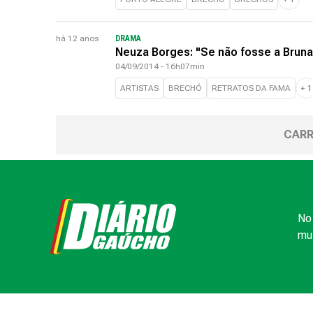
há 12 anos
DRAMA
Neuza Borges: "Se não fosse a Brun
04/09/2014 - 16h07min
ARTISTAS
BRECHÓ
RETRATOS DA FAMA
+
1
CARR
No 
mui