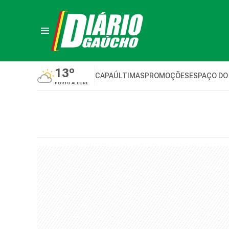
13º
CAPA
ÚLTIMAS
PROMOÇÕES
ESPAÇO DO
PORTO ALEGRE