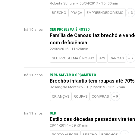
Roberta Schuler
-
05/04/2017 - 13h00min
BRECHÓ
PRAÇA
EMPREENDEDORISMO
+
3
há 10 anos
SEU PROBLEMA É NOSSO
Família de Canoas faz brechó e vend
com deficiência
22/02/2016 - 11h28min
SEU PROBLEMA É NOSSO
SPN
CANOAS
+
7
há 11 anos
PARA SALVAR O ORÇAMENTO
Brechós infantis tem roupas até 70%
Rosângela Monteiro
-
18/06/2015 - 10h07min
CRIANÇAS
ROUPAS
COMPRAS
+
9
há 11 anos
OLD
Estilo das décadas passadas vira te
28/11/2014 - 09h31min
PORTO ALEGRE
BRECHÓ
BRECHÓS
+
1