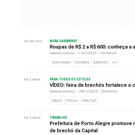
há um ano
BORA GARIMPAR?
Roupas de R$ 2 a R$ 600: conheça a 
Isadora Garcia
-
11/07/2025 - 12h44min
VESTUARIO
ROUPAS
BRECHÓ
+
1
há 2 anos
PARA TODOS OS ESTILOS
VÍDEO: feira de brechós fortalece o
Rafaela Knevitz
-
26/12/2023 - 15h06min
VÍDEO
ESTILO
BRECHÓ
há 3 anos
TRABALHO
Prefeitura de Porto Alegre promove
de brechó da Capital