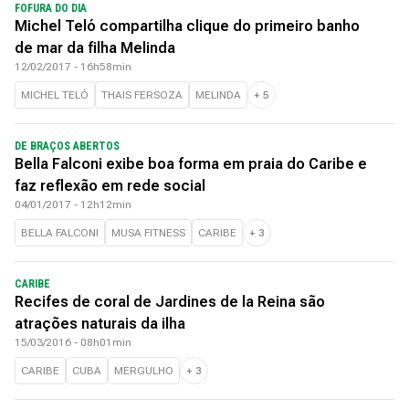
FOFURA DO DIA
Michel Teló compartilha clique do primeiro banho
de mar da filha Melinda
12/02/2017 - 16h58min
MICHEL TELÓ
THAIS FERSOZA
MELINDA
+
5
DE BRAÇOS ABERTOS
Bella Falconi exibe boa forma em praia do Caribe e
faz reflexão em rede social
04/01/2017 - 12h12min
BELLA FALCONI
MUSA FITNESS
CARIBE
+
3
CARIBE
Recifes de coral de Jardines de la Reina são
atrações naturais da ilha
15/03/2016 - 08h01min
CARIBE
CUBA
MERGULHO
+
3