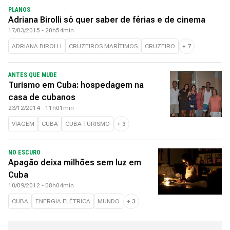
PLANOS
Adriana Birolli só quer saber de férias e de cinema
17/03/2015 - 20h54min
ADRIANA BIROLLI
CRUZEIROS MARÍTIMOS
CRUZEIRO
+
7
ANTES QUE MUDE
Turismo em Cuba: hospedagem na
casa de cubanos
23/12/2014 - 11h01min
VIAGEM
CUBA
CUBA TURISMO
+
3
NO ESCURO
Apagão deixa milhões sem luz em
Cuba
10/09/2012 - 08h04min
CUBA
ENERGIA ELÉTRICA
MUNDO
+
3