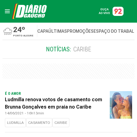
OUÇA
AO VIVO
24º
CAPA
ÚLTIMAS
PROMOÇÕES
ESPAÇO DO TRABAL
PORTO ALEGRE
NOTÍCIAS:
CARIBE
É O AMOR
Ludmilla renova votos de casamento com
Brunna Gonçalves em praia no Caribe
14/06/2021 - 16h13min
LUDMILLA
CASAMENTO
CARIBE