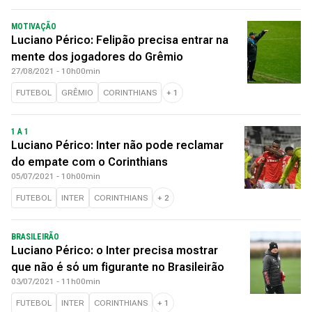
MOTIVAÇÃO
Luciano Périco: Felipão precisa entrar na
mente dos jogadores do Grêmio
27/08/2021 - 10h00min
FUTEBOL
GRÊMIO
CORINTHIANS
+
1
1 A 1
Luciano Périco: Inter não pode reclamar
do empate com o Corinthians
05/07/2021 - 10h00min
FUTEBOL
INTER
CORINTHIANS
+
2
BRASILEIRÃO
Luciano Périco: o Inter precisa mostrar
que não é só um figurante no Brasileirão
03/07/2021 - 11h00min
FUTEBOL
INTER
CORINTHIANS
+
1