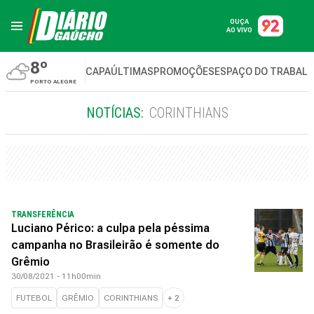
OUÇA
AO VIVO
8º
CAPA
ÚLTIMAS
PROMOÇÕES
ESPAÇO DO TRABAL
PORTO ALEGRE
NOTÍCIAS:
CORINTHIANS
TRANSFERÊNCIA
Luciano Périco: a culpa pela péssima
campanha no Brasileirão é somente do
Grêmio
30/08/2021 - 11h00min
FUTEBOL
GRÊMIO
CORINTHIANS
+
2