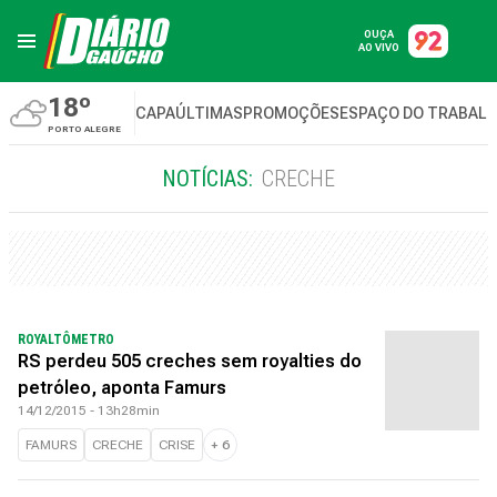
OUÇA
AO VIVO
18º
CAPA
ÚLTIMAS
PROMOÇÕES
ESPAÇO DO TRABAL
PORTO ALEGRE
NOTÍCIAS:
CRECHE
ROYALTÔMETRO
RS perdeu 505 creches sem royalties do
petróleo, aponta Famurs
14/12/2015 - 13h28min
FAMURS
CRECHE
CRISE
+
6