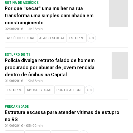
ROTINA DE ASSÉDIOS
Por que "secar" uma mulher na rua
transforma uma simples caminhada em
constrangimento
02/06/2016 - 14h23min
ASSÉDIO SEXUAL
ABUSO SEXUAL
ESTUPRO
+
8
ESTUPRO DO T1
Polícia divulga retrato falado de homem
procurado por abusar de jovem rendida
dentro de ônibus na Capital
01/06/2016 - 19h53min
ESTUPRO
ABUSO SEXUAL
PORTO ALEGRE
+
8
PRECARIEDADE
Estrutura escassa para atender vítimas de estupro
no RS
01/06/2016 - 05h00min