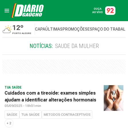
OUÇA
AO VIVO
12º
CAPA
ÚLTIMAS
PROMOÇÕES
ESPAÇO DO TRABAL
PORTO ALEGRE
NOTÍCIAS:
SAUDE DA MULHER
TUA SAÚDE
Cuidados com a tireoide: exames simples
ajudam a identificar alterações hormonais
05/09/2025 - 18h51min
SAÚDE
TUA SAÚDE
METODOS CONTRACEPTIVOS
+
2