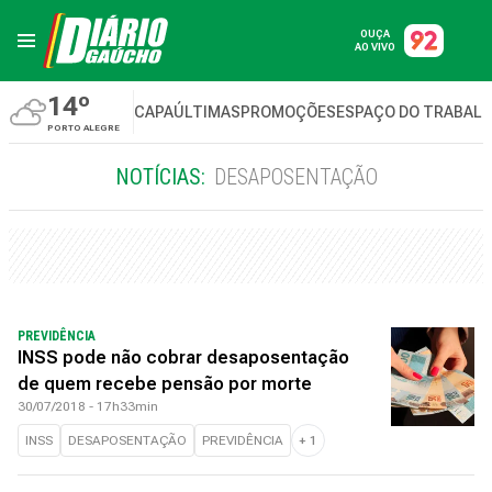
OUÇA
AO VIVO
14º
CAPA
ÚLTIMAS
PROMOÇÕES
ESPAÇO DO TRABAL
PORTO ALEGRE
NOTÍCIAS:
DESAPOSENTAÇÃO
PREVIDÊNCIA
INSS pode não cobrar desaposentação
de quem recebe pensão por morte
30/07/2018 - 17h33min
INSS
DESAPOSENTAÇÃO
PREVIDÊNCIA
+
1