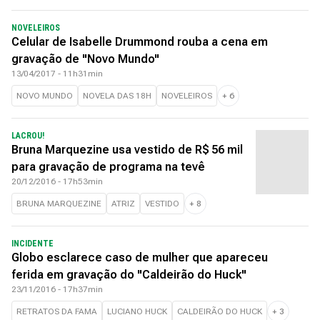
NOVELEIROS
Celular de Isabelle Drummond rouba a cena em
gravação de "Novo Mundo"
13/04/2017 - 11h31min
NOVO MUNDO
NOVELA DAS 18H
NOVELEIROS
+
6
LACROU!
Bruna Marquezine usa vestido de R$ 56 mil
para gravação de programa na tevê
20/12/2016 - 17h53min
BRUNA MARQUEZINE
ATRIZ
VESTIDO
+
8
INCIDENTE
Globo esclarece caso de mulher que apareceu
ferida em gravação do "Caldeirão do Huck"
23/11/2016 - 17h37min
RETRATOS DA FAMA
LUCIANO HUCK
CALDEIRÃO DO HUCK
+
3