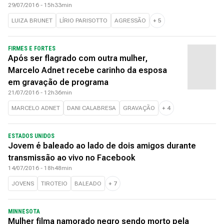
29/07/2016 - 15h33min
LUIZA BRUNET
LÍRIO PARISOTTO
AGRESSÃO
+
5
FIRMES E FORTES
Após ser flagrado com outra mulher,
Marcelo Adnet recebe carinho da esposa
em gravação de programa
21/07/2016 - 12h36min
MARCELO ADNET
DANI CALABRESA
GRAVAÇÃO
+
4
ESTADOS UNIDOS
Jovem é baleado ao lado de dois amigos durante
transmissão ao vivo no Facebook
14/07/2016 - 18h48min
JOVENS
TIROTEIO
BALEADO
+
7
MINNESOTA
Mulher filma namorado negro sendo morto pela