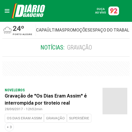
OUÇA
AO VIVO
24º
CAPA
ÚLTIMAS
PROMOÇÕES
ESPAÇO DO TRABAL
PORTO ALEGRE
NOTÍCIAS:
GRAVAÇÃO
NOVELEIROS
Gravação de "Os Dias Eram Assim" é
interrompida por tiroteio real
28/06/2017 - 12h52min
OS DIAS ERAM ASSIM
GRAVAÇÃO
SUPERSÉRIE
+
3