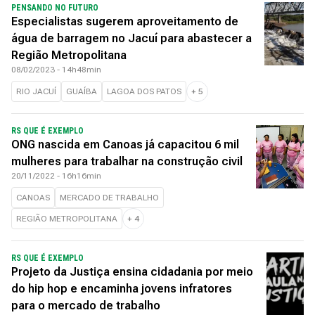
PENSANDO NO FUTURO
Especialistas sugerem aproveitamento de
água de barragem no Jacuí para abastecer a
Região Metropolitana
08/02/2023 - 14h48min
RIO JACUÍ
GUAÍBA
LAGOA DOS PATOS
+
5
RS QUE É EXEMPLO
ONG nascida em Canoas já capacitou 6 mil
mulheres para trabalhar na construção civil
20/11/2022 - 16h16min
CANOAS
MERCADO DE TRABALHO
REGIÃO METROPOLITANA
+
4
RS QUE É EXEMPLO
Projeto da Justiça ensina cidadania por meio
do hip hop e encaminha jovens infratores
para o mercado de trabalho