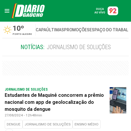
OUÇA
AO VIVO
10º
CAPA
ÚLTIMAS
PROMOÇÕES
ESPAÇO DO TRABAL
PORTO ALEGRE
NOTÍCIAS:
JORNALISMO DE SOLUÇÕES
JORNALISMO DE SOLUÇÕES
Estudantes de Maquiné concorrem a prêmio
nacional com app de geolocalização do
mosquito da dengue
27/08/2024 - 12h48min
DENGUE
JORNALISMO DE SOLUÇÕES
ENSINO MÉDIO