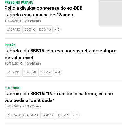
PRESO NO PARANÁ
Polícia divulga conversas do ex-BBB
Laércio com menina de 13 anos
16/05/2016 - 20h46min
LAÉRCIO
BBB16
BBB 16
+
8
PRISÃO
Laércio, do BBB16, é preso por suspeita de estupro
de vulnerável
16/05/2016 - 12h46min
LAÉRCIO
EX-BBB
BBB16
+
4
POLÊMICO
Laércio, do BBB16: "Para um beijo na boca, eu não
vou pedir a identidade"
03/02/2016 - 13h26min
RETRATOS DA FAMA
BBB 16
BBB16
+
3