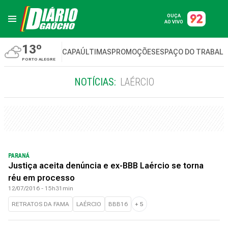
OUÇA
AO VIVO
13º
CAPA
ÚLTIMAS
PROMOÇÕES
ESPAÇO DO TRABAL
PORTO ALEGRE
NOTÍCIAS:
LAÉRCIO
PARANÁ
Justiça aceita denúncia e ex-BBB Laércio se torna
réu em processo
12/07/2016 - 15h31min
RETRATOS DA FAMA
LAÉRCIO
BBB16
+
5