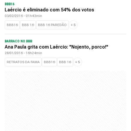
BBB16
Laércio é eliminado com 54% dos votos
03/02/2016 - 01h43min
BBB16
BBB 16
BBB 16 PAREDÃO
+
5
BARRACO NO BBB
Ana Paula grita com Laércio: "Nojento, porco!"
28/01/2016 - 16h24min
RETRATOS DA FAMA
BBB16
BBB 16
+
5