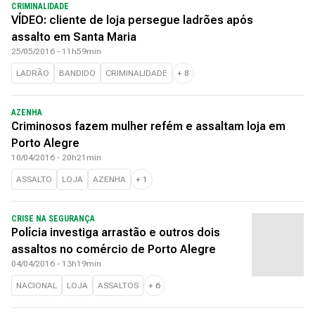
CRIMINALIDADE
VÍDEO: cliente de loja persegue ladrões após
assalto em Santa Maria
25/05/2016 - 11h59min
LADRÃO
BANDIDO
CRIMINALIDADE
+
8
AZENHA
Criminosos fazem mulher refém e assaltam loja em
Porto Alegre
10/04/2016 - 20h21min
ASSALTO
LOJA
AZENHA
+
1
CRISE NA SEGURANÇA
Polícia investiga arrastão e outros dois
assaltos no comércio de Porto Alegre
04/04/2016 - 13h19min
NACIONAL
LOJA
ASSALTOS
+
6