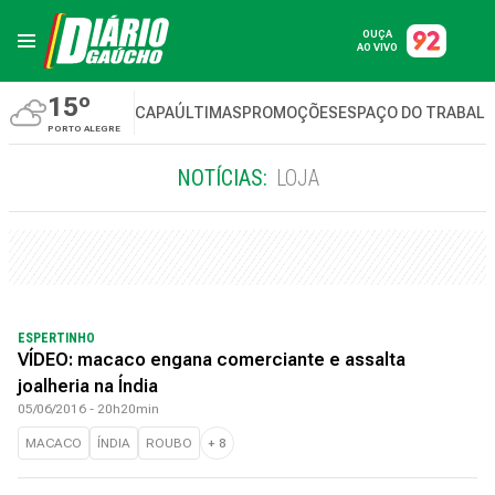
OUÇA
AO VIVO
15º
CAPA
ÚLTIMAS
PROMOÇÕES
ESPAÇO DO TRABAL
PORTO ALEGRE
NOTÍCIAS:
LOJA
ESPERTINHO
VÍDEO: macaco engana comerciante e assalta
joalheria na Índia
05/06/2016 - 20h20min
MACACO
ÍNDIA
ROUBO
+
8