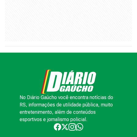
No Diário Gaúcho você encontra notícias do
RS, informações de utilidade pública, muito
entretenimento, além de conteúdos
esportivos e jornalismo policial.