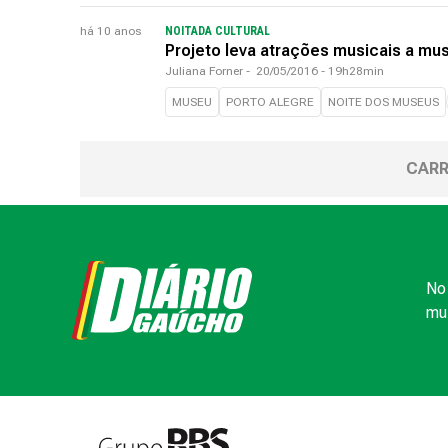
há 10 anos
NOITADA CULTURAL
Projeto leva atrações musicais a m
Juliana Forner
-
20/05/2016 - 19h28min
MUSEU
PORTO ALEGRE
NOITE DOS MUSEUS
CARR
No 
mui