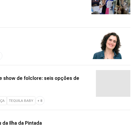
8
e show de folclore: seis opções de
AÇA
TEQUILA BABY
+
8
da Ilha da Pintada