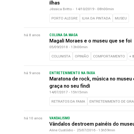
ilhas
Jéssica Britto
-
14/10/2019 - 08h00min
PORTO ALEGRE
ILHA DA PINTADA
MUSEU
há 8 anos
COLUNA DA MAGA
Magali Moraes e o museu que se foi
05/09/2018 - 13h00min
COLUNISTA
OPINIÃO
COMPORTAMENTO
+
há 9 anos
ENTRETENIMENTO NA FAIXA
Maratona de rock, música no museu 
graça no seu fíndi
14/07/2017 - 15h15min
RETRATOS DA FAMA
ENTRETENIMENTO DE GR
há 10 anos
VANDALISMO
Vândalos destroem painéis do museu 
Aline Custódio
-
25/07/2016 - 13h59min