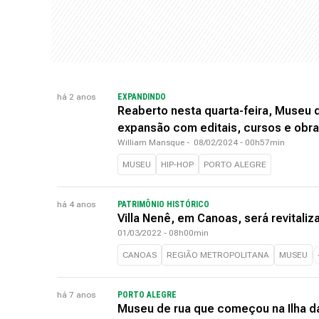
há 2 anos
EXPANDINDO
Reaberto nesta quarta-feira, Museu d
expansão com editais, cursos e obra
William Mansque
-
08/02/2024 - 00h57min
MUSEU
HIP-HOP
PORTO ALEGRE
há 4 anos
PATRIMÔNIO HISTÓRICO
Villa Nenê, em Canoas, será revital
01/03/2022 - 08h00min
CANOAS
REGIÃO METROPOLITANA
MUSEU
há 7 anos
PORTO ALEGRE
Museu de rua que começou na Ilha da