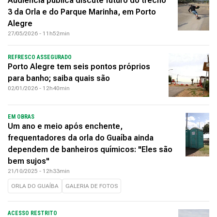
Audiência pública discute futuro do trecho
3 da Orla e do Parque Marinha, em Porto
Alegre
27/05/2026 - 11h52min
REFRESCO ASSEGURADO
Porto Alegre tem seis pontos próprios
para banho; saiba quais são
02/01/2026 - 12h40min
EM OBRAS
Um ano e meio após enchente,
frequentadores da orla do Guaíba ainda
dependem de banheiros químicos: "Eles são
bem sujos"
21/10/2025 - 12h33min
ORLA DO GUAÍBA
GALERIA DE FOTOS
ACESSO RESTRITO