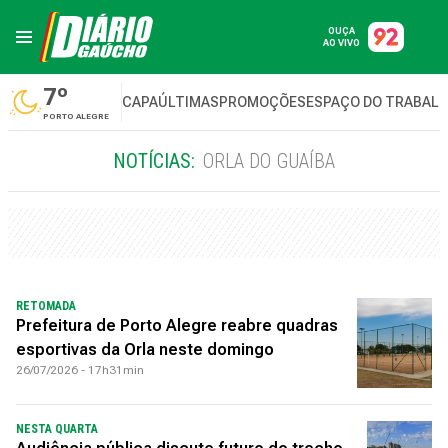
OUÇA
AO VIVO
7º
CAPA
ÚLTIMAS
PROMOÇÕES
ESPAÇO DO TRABAL
PORTO ALEGRE
NOTÍCIAS:
ORLA DO GUAÍBA
RETOMADA
Prefeitura de Porto Alegre reabre quadras
esportivas da Orla neste domingo
26/07/2026 - 17h31min
NESTA QUARTA