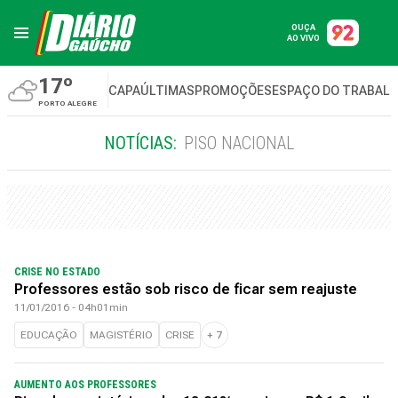
OUÇA
AO VIVO
17º
CAPA
ÚLTIMAS
PROMOÇÕES
ESPAÇO DO TRABAL
PORTO ALEGRE
NOTÍCIAS:
PISO NACIONAL
CRISE NO ESTADO
Professores estão sob risco de ficar sem reajuste
11/01/2016 - 04h01min
EDUCAÇÃO
MAGISTÉRIO
CRISE
+
7
AUMENTO AOS PROFESSORES