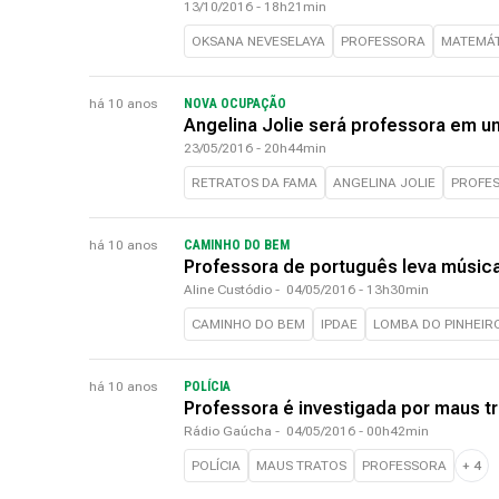
13/10/2016 - 18h21min
OKSANA NEVESELAYA
PROFESSORA
MATEMÁT
há 10 anos
NOVA OCUPAÇÃO
Angelina Jolie será professora em u
23/05/2016 - 20h44min
RETRATOS DA FAMA
ANGELINA JOLIE
PROFE
há 10 anos
CAMINHO DO BEM
Professora de português leva música
Aline Custódio
-
04/05/2016 - 13h30min
CAMINHO DO BEM
IPDAE
LOMBA DO PINHEIR
há 10 anos
POLÍCIA
Professora é investigada por maus t
Rádio Gaúcha
-
04/05/2016 - 00h42min
POLÍCIA
MAUS TRATOS
PROFESSORA
+
4