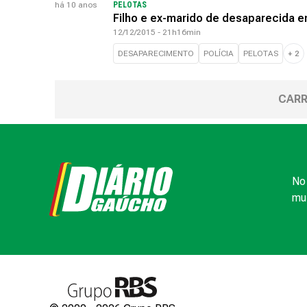
há 10 anos
PELOTAS
Filho e ex-marido de desaparecida 
12/12/2015 - 21h16min
DESAPARECIMENTO
POLÍCIA
PELOTAS
+
2
CARR
No 
mui