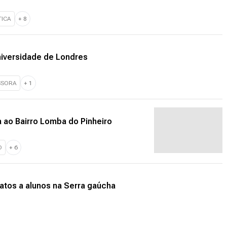
ICA
+
8
niversidade de Londres
SSORA
+
1
 ao Bairro Lomba do Pinheiro
O
+
6
ratos a alunos na Serra gaúcha