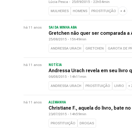
Lúcia Pesca
-
25/09/2015 - 22h54min
MULHERES
HOMENS
PROSTITUIÇÃO
+
4
há 11 anos
SAI DA MINHA ABA
Gretchen não quer ser comparada a 
25/08/2015 - 15h49min
ANDRESSA URACH
GRETCHEN
GAROTA DE 
há 11 anos
NOTÍCIA
Andressa Urach revela em seu livro 
06/08/2015 - 14h11min
ANDRESSA URACH
PROSTITUIÇÃO
LIVRO
+
há 11 anos
ALEMANHA
Christiane F., aquela do livro, bate
23/07/2015 - 14h59min
PROSTITUIÇÃO
DROGAS