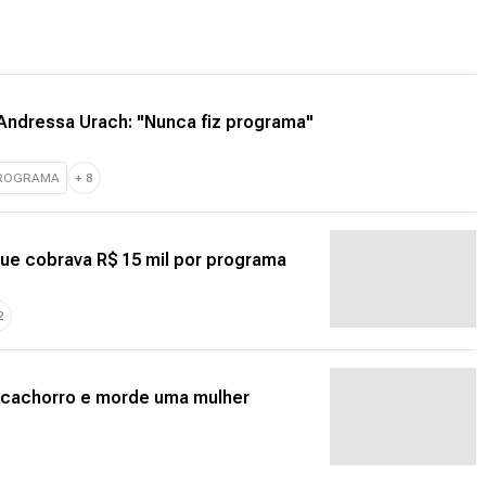
Andressa Urach: "Nunca fiz programa"
PROGRAMA
+
8
que cobrava R$ 15 mil por programa
2
 no cachorro e morde uma mulher