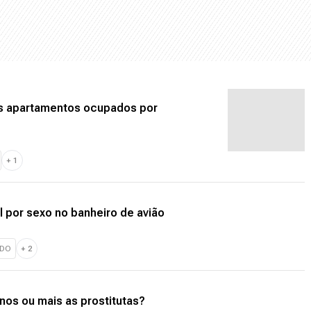
os apartamentos ocupados por
+
1
l por sexo no banheiro de avião
DO
+
2
os ou mais as prostitutas?