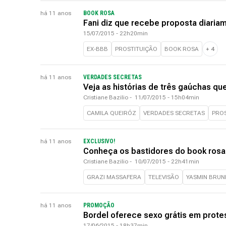
há 11 anos
BOOK ROSA
Fani diz que recebe proposta diaria
15/07/2015 - 22h20min
EX-BBB
PROSTITUIÇÃO
BOOK ROSA
+
4
há 11 anos
VERDADES SECRETAS
Veja as histórias de três gaúchas qu
Cristiane Bazilio
-
11/07/2015 - 15h04min
CAMILA QUEIRÓZ
VERDADES SECRETAS
PROS
há 11 anos
EXCLUSIVO!
Conheça os bastidores do book rosa
Cristiane Bazilio
-
10/07/2015 - 22h41min
GRAZI MASSAFERA
TELEVISÃO
YASMIN BRUN
há 11 anos
PROMOÇÃO
Bordel oferece sexo grátis em prote
17/06/2015 - 18h37min