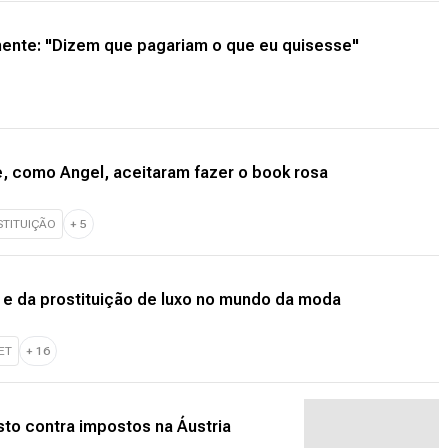
mente: "Dizem que pagariam o que eu quisesse"
e, como Angel, aceitaram fazer o book rosa
TITUIÇÃO
+
5
 e da prostituição de luxo no mundo da moda
ET
+
16
sto contra impostos na Áustria