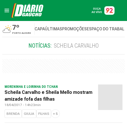
OUÇA
AO VIVO
7º
CAPA
ÚLTIMAS
PROMOÇÕES
ESPAÇO DO TRABAL
PORTO ALEGRE
NOTÍCIAS:
SCHEILA CARVALHO
MORENINHA E LOIRINHA DO TCHAN
Scheila Carvalho e Sheila Mello mostram
amizade fofa das filhas
18/04/2017 - 14h23min
BRENDA
GIULIA
FILHAS
+
5