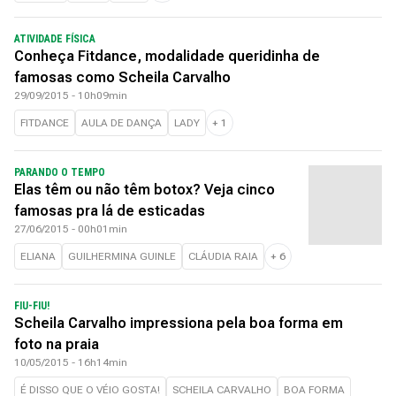
ATIVIDADE FÍSICA
Conheça Fitdance, modalidade queridinha de
famosas como Scheila Carvalho
29/09/2015 - 10h09min
FITDANCE
AULA DE DANÇA
LADY
+
1
PARANDO O TEMPO
Elas têm ou não têm botox? Veja cinco
famosas pra lá de esticadas
27/06/2015 - 00h01min
ELIANA
GUILHERMINA GUINLE
CLÁUDIA RAIA
+
6
FIU-FIU!
Scheila Carvalho impressiona pela boa forma em
foto na praia
10/05/2015 - 16h14min
É DISSO QUE O VÉIO GOSTA!
SCHEILA CARVALHO
BOA FORMA