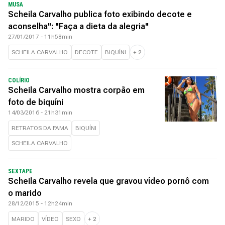
MUSA
Scheila Carvalho publica foto exibindo decote e
aconselha": "Faça a dieta da alegria"
27/01/2017 - 11h58min
SCHEILA CARVALHO
DECOTE
BIQUÍNI
+
2
COLÍRIO
Scheila Carvalho mostra corpão em
foto de biquíni
14/03/2016 - 21h31min
RETRATOS DA FAMA
BIQUÍNI
SCHEILA CARVALHO
SEXTAPE
Scheila Carvalho revela que gravou vídeo pornô com
o marido
28/12/2015 - 12h24min
MARIDO
VÍDEO
SEXO
+
2