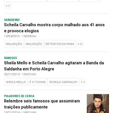
+
1
SARADEIRA!
Scheila Carvalho mostra corpo malhado aos 41 anos
e provoca elogios
13/04/2015 - 16h08min
MALHAÇÃO
MALHAÇÃO
RETRATOS DA FAMA
+
2
FAMOSOS
Sheila Mello e Scheila Carvalho agitaram a Banda da
Saldanha em Porto Alegre
25/11/2014 - 16h57min
SHEILA MELLO
É O TCHAN!
SCHEILA CARVALHO
+
1
PULADORES DE CERCA
Relembre seis famosos que assumiram
traições publicamente
10/11/2014 - 14h01min