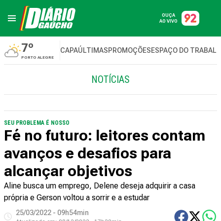
OUÇA
AO VIVO
7º
CAPA
ÚLTIMAS
PROMOÇÕES
ESPAÇO DO TRABAL
PORTO ALEGRE
NOTÍCIAS
SEU PROBLEMA É NOSSO
Fé no futuro: leitores contam
avanços e desafios para
alcançar objetivos
Aline busca um emprego, Delene deseja adquirir a casa
própria e Gerson voltou a sorrir e a estudar
25/03/2022 - 09h54min