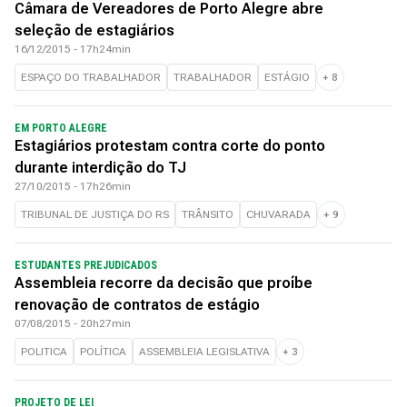
Câmara de Vereadores de Porto Alegre abre
seleção de estagiários
16/12/2015 - 17h24min
ESPAÇO DO TRABALHADOR
TRABALHADOR
ESTÁGIO
+
8
EM PORTO ALEGRE
Estagiários protestam contra corte do ponto
durante interdição do TJ
27/10/2015 - 17h26min
TRIBUNAL DE JUSTIÇA DO RS
TRÂNSITO
CHUVARADA
+
9
ESTUDANTES PREJUDICADOS
Assembleia recorre da decisão que proíbe
renovação de contratos de estágio
07/08/2015 - 20h27min
POLITICA
POLÍTICA
ASSEMBLEIA LEGISLATIVA
+
3
PROJETO DE LEI