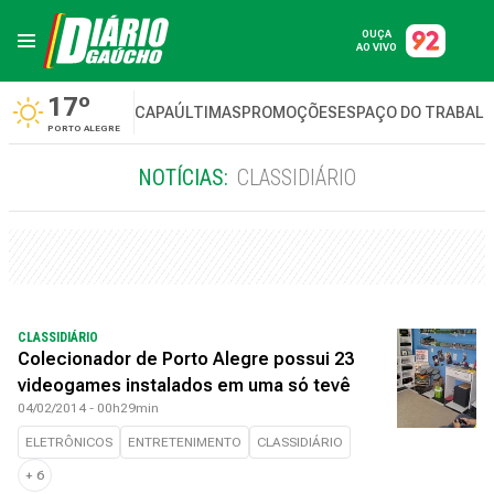
OUÇA
AO VIVO
17º
CAPA
ÚLTIMAS
PROMOÇÕES
ESPAÇO DO TRABAL
PORTO ALEGRE
NOTÍCIAS:
CLASSIDIÁRIO
CLASSIDIÁRIO
Colecionador de Porto Alegre possui 23
videogames instalados em uma só tevê
04/02/2014 - 00h29min
ELETRÔNICOS
ENTRETENIMENTO
CLASSIDIÁRIO
+
6